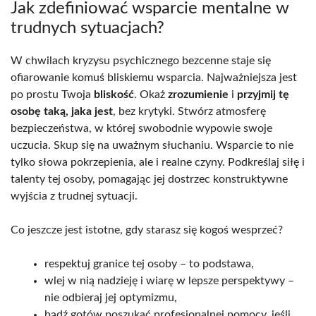
Jak zdefiniować wsparcie mentalne w
trudnych sytuacjach?
W chwilach kryzysu psychicznego bezcenne staje się
ofiarowanie komuś bliskiemu wsparcia. Najważniejsza jest
po prostu Twoja
bliskość
. Okaż
zrozumienie
i
przyjmij tę
osobę taką, jaka jest
, bez krytyki. Stwórz atmosferę
bezpieczeństwa, w której swobodnie wypowie swoje
uczucia. Skup się na uważnym słuchaniu. Wsparcie to nie
tylko słowa pokrzepienia, ale i realne czyny. Podkreślaj siłę i
talenty tej osoby, pomagając jej dostrzec konstruktywne
wyjścia z trudnej sytuacji.
Co jeszcze jest istotne, gdy starasz się kogoś wesprzeć?
respektuj granice tej osoby – to podstawa,
wlej w nią nadzieję i wiarę w lepsze perspektywy –
nie odbieraj jej optymizmu,
bądź gotów poszukać profesjonalnej pomocy, jeśli