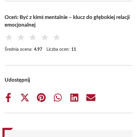
Oceń: Być z kimś mentalnie – klucz do głębokiej relacji
emocjonalnej
★
★
★
★
★
Średnia ocena:
4.97
Liczba ocen:
11
Udostępnij
Share
Share
Share
Share
Share
Share
on
on
on
on
on
on
Facebook
X
Pinterest
WhatsApp
LinkedIn
Email
(Twitter)