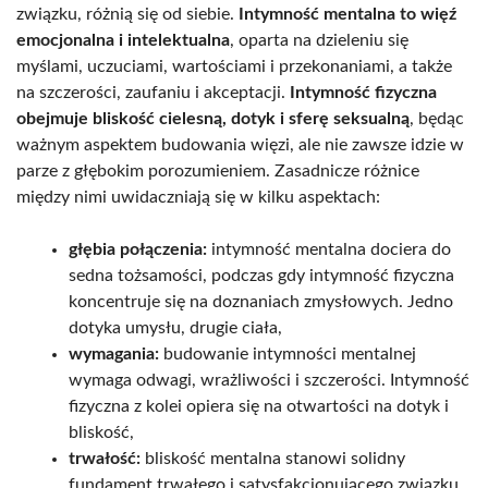
związku, różnią się od siebie.
Intymność mentalna to więź
emocjonalna i intelektualna
, oparta na dzieleniu się
myślami, uczuciami, wartościami i przekonaniami, a także
na szczerości, zaufaniu i akceptacji.
Intymność fizyczna
obejmuje bliskość cielesną, dotyk i sferę seksualną
, będąc
ważnym aspektem budowania więzi, ale nie zawsze idzie w
parze z głębokim porozumieniem. Zasadnicze różnice
między nimi uwidaczniają się w kilku aspektach:
głębia połączenia:
intymność mentalna dociera do
sedna tożsamości, podczas gdy intymność fizyczna
koncentruje się na doznaniach zmysłowych. Jedno
dotyka umysłu, drugie ciała,
wymagania:
budowanie intymności mentalnej
wymaga odwagi, wrażliwości i szczerości. Intymność
fizyczna z kolei opiera się na otwartości na dotyk i
bliskość,
trwałość:
bliskość mentalna stanowi solidny
fundament trwałego i satysfakcjonującego związku.