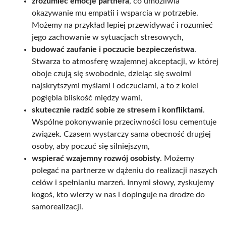
zrozumieć emocje partnera
, co umożliwia
okazywanie mu empatii i wsparcia w potrzebie.
Możemy na przykład lepiej przewidywać i rozumieć
jego zachowanie w sytuacjach stresowych,
budować zaufanie i poczucie bezpieczeństwa
.
Stwarza to atmosferę wzajemnej akceptacji, w której
oboje czują się swobodnie, dzieląc się swoimi
najskrytszymi myślami i odczuciami, a to z kolei
pogłębia bliskość między wami,
skutecznie radzić sobie ze stresem i konfliktami
.
Wspólne pokonywanie przeciwności losu cementuje
związek. Czasem wystarczy sama obecność drugiej
osoby, aby poczuć się silniejszym,
wspierać wzajemny rozwój osobisty
. Możemy
polegać na partnerze w dążeniu do realizacji naszych
celów i spełnianiu marzeń. Innymi słowy, zyskujemy
kogoś, kto wierzy w nas i dopinguje na drodze do
samorealizacji.