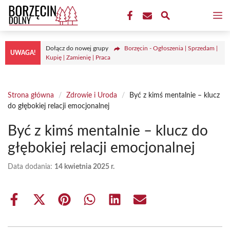
Przejdź
M
do
treści
Dołącz do nowej grupy
Borzęcin - Ogłoszenia | Sprzedam |
UWAGA!
Kupię | Zamienię | Praca
Strona główna
/
Zdrowie i Uroda
/
Być z kimś mentalnie – klucz
do głębokiej relacji emocjonalnej
Być z kimś mentalnie – klucz do
głębokiej relacji emocjonalnej
Data dodania:
14 kwietnia 2025 r.
Share
Share
Share
Share
Share
Share
on
on
on
on
on
on
Facebook
X
Pinterest
WhatsApp
LinkedIn
Email
(Twitter)