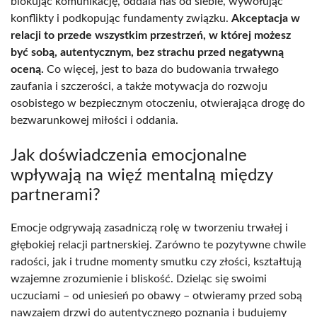
blokując komunikację, oddala nas od siebie, wywołując
konflikty i podkopując fundamenty związku.
Akceptacja w
relacji to przede wszystkim przestrzeń, w której możesz
być sobą, autentycznym, bez strachu przed negatywną
oceną.
Co więcej, jest to baza do budowania trwałego
zaufania i szczerości, a także motywacja do rozwoju
osobistego w bezpiecznym otoczeniu, otwierająca drogę do
bezwarunkowej miłości i oddania.
Jak doświadczenia emocjonalne
wpływają na więź mentalną między
partnerami?
Emocje odgrywają zasadniczą rolę w tworzeniu trwałej i
głębokiej relacji partnerskiej. Zarówno te pozytywne chwile
radości, jak i trudne momenty smutku czy złości, kształtują
wzajemne zrozumienie i bliskość. Dzieląc się swoimi
uczuciami – od uniesień po obawy – otwieramy przed sobą
nawzajem drzwi do autentycznego poznania i budujemy