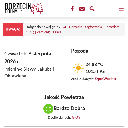
Przejdź
M
do
treści
Dołącz do nowej grupy
Borzęcin - Ogłoszenia | Sprzedam |
UWAGA!
Kupię | Zamienię | Praca
Pogoda
Czwartek, 6 sierpnia
2026 r.
34.83 °C
Imieniny: Sławy, Jakuba i
1015 hPa
Oktawiana
Źródło danych:
OpenWeather
Jakość Powietrza
Bardzo Dobra
Źródło danych:
GIOŚ