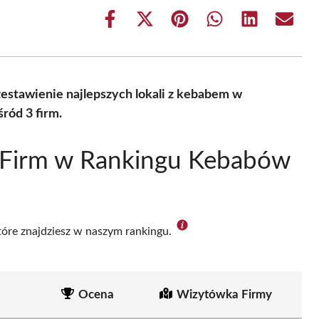
Share
Share
Share
Share
Share
Share
on
on
on
on
on
on
Facebook
X
Pinterest
WhatsApp
LinkedIn
Email
(Twitter)
stawienie najlepszych lokali z kebabem w
ród 3 firm.
 Firm w Rankingu Kebabów
które znajdziesz w naszym rankingu.
Ocena
Wizytówka Firmy