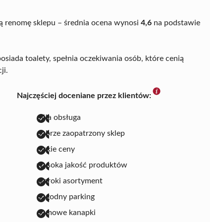
ą renomę sklepu – średnia ocena wynosi
4,6
na podstawie
osiada toalety, spełnia oczekiwania osób, które cenią
ji.
Najczęściej doceniane przez klientów:
miła obsługa
dobrze zaopatrzony sklep
niskie ceny
wysoka jakość produktów
szeroki asortyment
dogodny parking
domowe kanapki