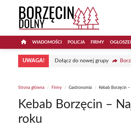
Przejdź
do
treści
WIADOMOŚCI
POLICJA
FIRMY
OGŁOSZE
UWAGA!
Dołącz do nowej grupy
Borz
Strona główna
/
Firmy
/
Gastronomia
/
Kebab Borzęcin –
Kebab Borzęcin – Na
roku