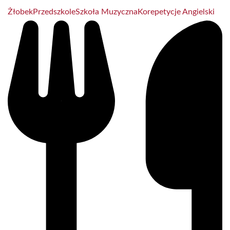
Żłobek
Przedszkole
Szkoła Muzyczna
Korepetycje Angielski