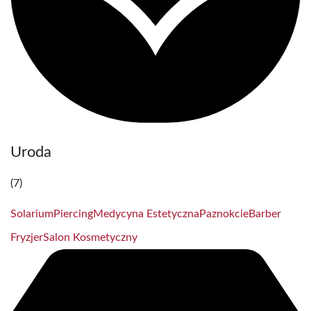
Uroda
(7)
Solarium
Piercing
Medycyna Estetyczna
Paznokcie
Barber
Fryzjer
Salon Kosmetyczny