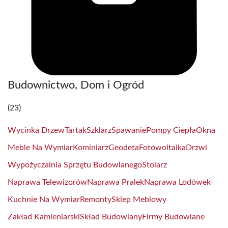
Budownictwo, Dom i Ogród
(23)
Wycinka Drzew
Tartak
Szklarz
Spawanie
Pompy Ciepła
Okna
Meble Na Wymiar
Kominiarz
Geodeta
Fotowoltaika
Drzwi
Wypożyczalnia Sprzętu Budowlanego
Stolarz
Naprawa Telewizorów
Naprawa Pralek
Naprawa Lodówek
Kuchnie Na Wymiar
Remonty
Sklep Meblowy
Zakład Kamieniarski
Skład Budowlany
Firmy Budowlane