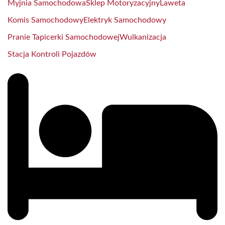
Myjnia Samochodowa
Sklep Motoryzacyjny
Laweta
Komis Samochodowy
Elektryk Samochodowy
Pranie Tapicerki Samochodowej
Wulkanizacja
Stacja Kontroli Pojazdów