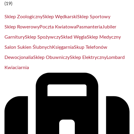
(19)
Sklep Zoologiczny
Sklep Wędkarski
Sklep Sportowy
Sklep Rowerowy
Poczta Kwiatowa
Pasmanteria
Jubiler
Garnitury
Sklep Spożywczy
Skład Węgla
Sklep Medyczny
Salon Sukien Ślubnych
Księgarnia
Skup Telefonów
Dewocjonalia
Sklep Obuwniczy
Sklep Elektryczny
Lombard
Kwiaciarnia