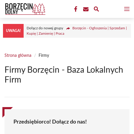
Przejdź
M
do
treści
Dołącz do nowej grupy
Borzęcin - Ogłoszenia | Sprzedam |
UWAGA!
Kupię | Zamienię | Praca
Strona główna
/
Firmy
Firmy Borzęcin - Baza Lokalnych
Firm
Przedsiębiorco! Dołącz do nas!