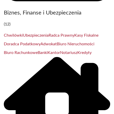
Biznes, Finanse i Ubezpieczenia
(12)
Chwilówki
Ubezpieczenia
Radca Prawny
Kasy Fiskalne
Doradca Podatkowy
Adwokat
Biuro Nieruchomości
Biuro Rachunkowe
Banki
Kantor
Notariusz
Kredyty