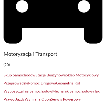
Motoryzacja i Transport
(20)
Skup Samochodów
Stacje Benzynowe
Sklep Motocyklowy
Przeprowadzki
Pomoc Drogowa
Geometria Kół
Wypożyczalnia Samochodów
Mechanik Samochodowy
Taxi
Prawo Jazdy
Wymiana Opon
Serwis Rowerowy