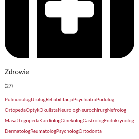
Zdrowie
(27)
Pulmonolog
Urolog
Rehabilitacja
Psychiatra
Podolog
Ortopeda
Optyk
Okulista
Neurolog
Neurochirurg
Nefrolog
Masaż
Logopeda
Kardiolog
Ginekolog
Gastrolog
Endokrynolog
Dermatolog
Reumatolog
Psycholog
Ortodonta