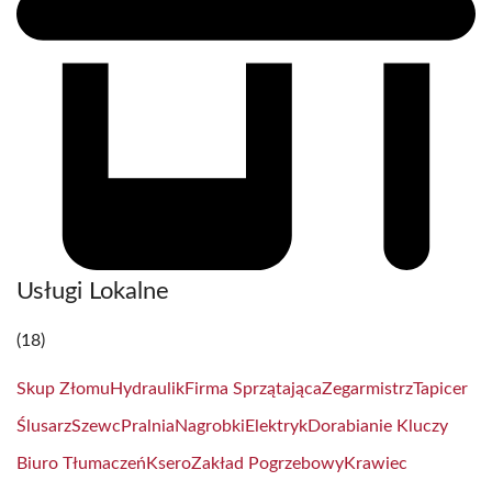
Usługi Lokalne
(18)
Skup Złomu
Hydraulik
Firma Sprzątająca
Zegarmistrz
Tapicer
Ślusarz
Szewc
Pralnia
Nagrobki
Elektryk
Dorabianie Kluczy
Biuro Tłumaczeń
Ksero
Zakład Pogrzebowy
Krawiec