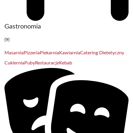
Gastronomia
(9)
Masarnia
Pizzeria
Piekarnia
Kawiarnia
Catering Dietetyczny
Cukiernia
Puby
Restauracje
Kebab