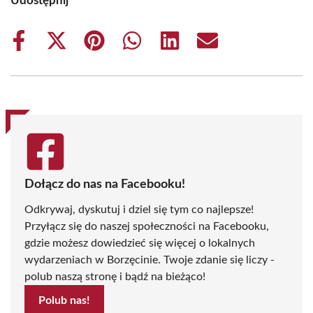
Udostępnij
Share
Share
Share
Share
Share
Share
on
on
on
on
on
on
Facebook
X
Pinterest
WhatsApp
LinkedIn
Email
(Twitter)
Dołącz do nas na Facebooku!
Odkrywaj, dyskutuj i dziel się tym co najlepsze!
Przyłącz się do naszej społeczności na Facebooku,
gdzie możesz dowiedzieć się więcej o lokalnych
wydarzeniach w Borzęcinie. Twoje zdanie się liczy -
polub naszą stronę i bądź na bieżąco!
Polub nas!