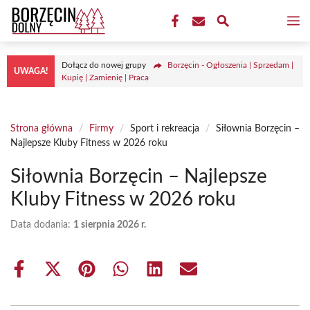
Przejdź
M
do
treści
Dołącz do nowej grupy
Borzęcin - Ogłoszenia | Sprzedam |
UWAGA!
Kupię | Zamienię | Praca
Strona główna
/
Firmy
/
Sport i rekreacja
/
Siłownia Borzęcin –
Najlepsze Kluby Fitness w 2026 roku
Siłownia Borzęcin – Najlepsze
Kluby Fitness w 2026 roku
Data dodania:
1 sierpnia 2026 r.
Share
Share
Share
Share
Share
Share
on
on
on
on
on
on
Facebook
X
Pinterest
WhatsApp
LinkedIn
Email
(Twitter)