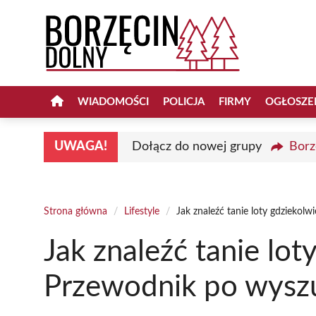
Przejdź
do
treści
WIADOMOŚCI
POLICJA
FIRMY
OGŁOSZE
UWAGA!
Dołącz do nowej grupy
Borz
Strona główna
/
Lifestyle
/
Jak znaleźć tanie loty gdziekol
Jak znaleźć tanie lot
Przewodnik po wysz