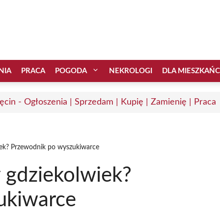
NIA
PRACA
POGODA
NEKROLOGI
DLA MIESZKAŃ
ęcin - Ogłoszenia | Sprzedam | Kupię | Zamienię | Praca
wiek? Przewodnik po wyszukiwarce
y gdziekolwiek?
ukiwarce