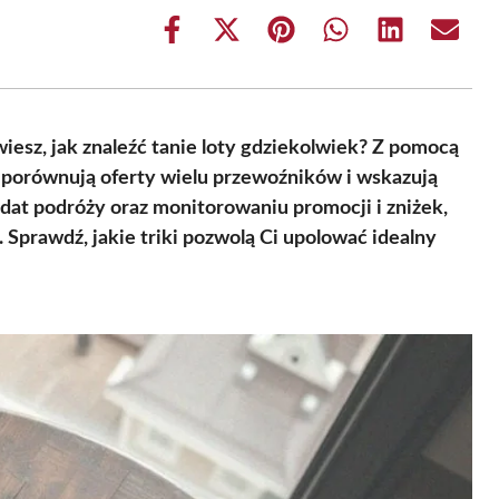
Share
Share
Share
Share
Share
Share
on
on
on
on
on
on
Facebook
X
Pinterest
WhatsApp
LinkedIn
Email
(Twitter)
wiesz, jak znaleźć tanie loty gdziekolwiek? Z pomocą
 porównują oferty wielu przewoźników i wskazują
 dat podróży oraz monitorowaniu promocji i zniżek,
Sprawdź, jakie triki pozwolą Ci upolować idealny