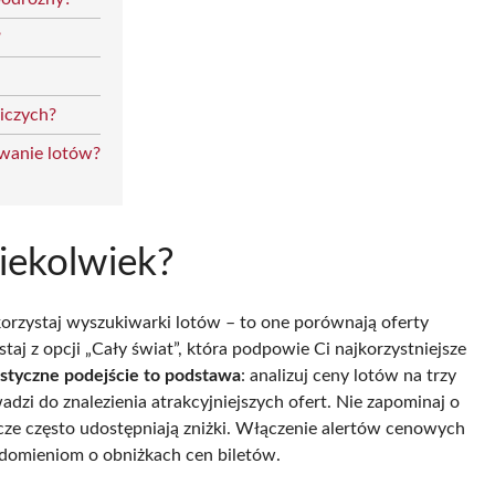
?
niczych?
iwanie lotów?
ziekolwiek?
rzystaj wyszukiwarki lotów – to one porównają oferty
taj z opcji „Cały świat”, która podpowie Ci najkorzystniejsze
astyczne podejście to podstawa
: analizuj ceny lotów na trzy
adzi do znalezienia atrakcyjniejszych ofert. Nie zapominaj o
cze często udostępniają zniżki. Włączenie alertów cenowych
adomieniom o obniżkach cen biletów.