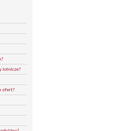
h?
 lotnicze?
h ofert?
podróżny?