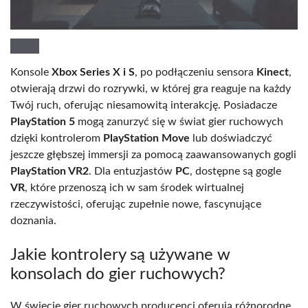
Konsole
Xbox Series X i S
, po podłączeniu sensora
Kinect
,
otwierają drzwi do rozrywki, w której gra reaguje na każdy
Twój ruch, oferując niesamowitą interakcję. Posiadacze
PlayStation 5
mogą zanurzyć się w świat gier ruchowych
dzięki kontrolerom
PlayStation Move
lub doświadczyć
jeszcze głębszej immersji za pomocą zaawansowanych gogli
PlayStation VR2
. Dla entuzjastów
PC
, dostępne są gogle
VR
, które przenoszą ich w sam środek wirtualnej
rzeczywistości, oferując zupełnie nowe, fascynujące
doznania.
Jakie kontrolery są używane w
konsolach do gier ruchowych?
W świecie gier ruchowych producenci oferują różnorodne