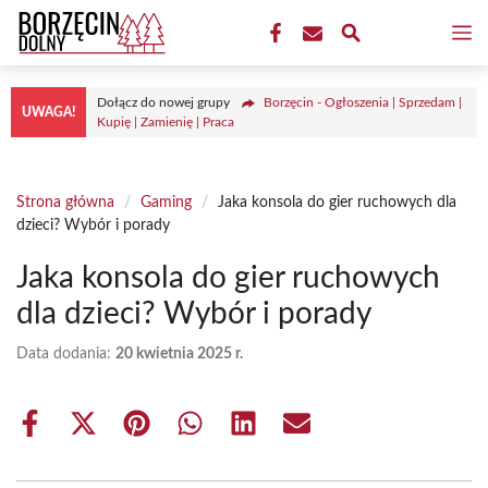
Przejdź
M
do
treści
Dołącz do nowej grupy
Borzęcin - Ogłoszenia | Sprzedam |
UWAGA!
Kupię | Zamienię | Praca
Strona główna
/
Gaming
/
Jaka konsola do gier ruchowych dla
dzieci? Wybór i porady
Jaka konsola do gier ruchowych
dla dzieci? Wybór i porady
Data dodania:
20 kwietnia 2025 r.
Share
Share
Share
Share
Share
Share
on
on
on
on
on
on
Facebook
X
Pinterest
WhatsApp
LinkedIn
Email
(Twitter)