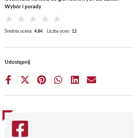
Wybór i porady
★
★
★
★
★
Średnia ocena:
4.84
Liczba ocen:
12
Udostępnij
Share
Share
Share
Share
Share
Share
on
on
on
on
on
on
Facebook
X
Pinterest
WhatsApp
LinkedIn
Email
(Twitter)