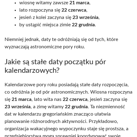
wiosnę witamy zawsze
21 marca
,
lato rozpoczyna się
22 czerwca
,
jesień z kolei zaczyna się
23 września
,
by ustąpić miejsca zimie
22 grudnia
.
Niemniej jednak, daty te odróżniają się od tych, które
wyznaczają astronomiczne pory roku.
Jakie są stałe daty początku pór
kalendarzowych?
Kalendarzowe pory roku posiadają stałe daty rozpoczęcia,
co odróżnia je od pór astronomicznych. Wiosna rozpoczyna
się
21 marca
, lato wita nas
22 czerwca
, jesień zaczyna się
23 września
, a zimę witamy
22 grudnia
. Ta niezmienność
dat w kalendarzu gregoriańskim znacząco ułatwia
planowanie różnorodnych aktywności. Przykładowo,
organizacja wakacyjnego wypoczynku staje się prostsza, a
przedsiębiorstwa mogą sprawniej koordynować swoje