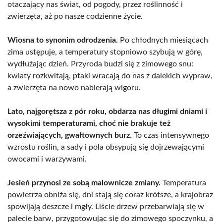
otaczający nas świat, od pogody, przez roślinność i
zwierzęta, aż po nasze codzienne życie.
Wiosna to synonim odrodzenia.
Po chłodnych miesiącach
zima ustępuje, a temperatury stopniowo szybują w górę,
wydłużając dzień. Przyroda budzi się z zimowego snu:
kwiaty rozkwitają, ptaki wracają do nas z dalekich wypraw,
a zwierzęta na nowo nabierają wigoru.
Lato, najgorętsza z pór roku, obdarza nas długimi dniami i
wysokimi temperaturami, choć nie brakuje też
orzeźwiających, gwałtownych burz.
To czas intensywnego
wzrostu roślin, a sady i pola obsypują się dojrzewającymi
owocami i warzywami.
Jesień przynosi ze sobą malownicze zmiany.
Temperatura
powietrza obniża się, dni stają się coraz krótsze, a krajobraz
spowijają deszcze i mgły. Liście drzew przebarwiają się w
palecie barw, przygotowując się do zimowego spoczynku, a