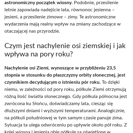
astronomiczny początek wiosny
. Podobnie, przesilenie
letnie zapowiada nadejście lata, równonoc jesienna –
jesieni, a przesilenie zimowe – zimy. Te astronomiczne
wydarzenia mają realny wpływ na zmiany zachodzące w
otaczającej nas przyrodzie.
Czym jest nachylenie osi ziemskiej i jak
wpływa na pory roku?
Nachylenie osi Ziemi, wynoszące w przybliżeniu 23,5
stopnia w stosunku do płaszczyzny orbity słonecznej, jest
czynnikiem decydującym o istnieniu pór roku.
To dzięki
niemu, w zależności od pory roku, półkule Ziemi otrzymują
różną ilość światła słonecznego. Gdy półkula północna jest
zwrócona ku Słońcu, doświadczamy lata, ciesząc się
dłuższymi dniami i wyższymi temperaturami. Analogicznie,
na półkuli południowej w tym samym czasie panuje zima.
Sytuacja ta ulega odwróceniu po upływie około pół roku. Z
kolei wiosną i jesienią obie półkule są oświetlone w