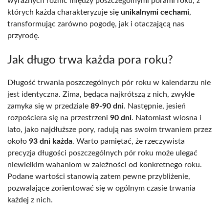
wyraźnych różnic między poszczególnymi porami roku, z
których każda charakteryzuje się
unikalnymi cechami
,
transformując zarówno pogodę, jak i otaczającą nas
przyrodę.
Jak długo trwa każda pora roku?
Długość trwania poszczególnych pór roku w kalendarzu nie
jest identyczna. Zima, będąca najkrótszą z nich, zwykle
zamyka się w przedziale
89-90 dni
. Następnie, jesień
rozpościera się na przestrzeni
90 dni
. Natomiast wiosna i
lato, jako najdłuższe pory, radują nas swoim trwaniem przez
około
93 dni każda
. Warto pamiętać, że rzeczywista
precyzja długości poszczególnych pór roku może ulegać
niewielkim wahaniom w zależności od konkretnego roku.
Podane wartości stanowią zatem pewne przybliżenie,
pozwalające zorientować się w ogólnym czasie trwania
każdej z nich.