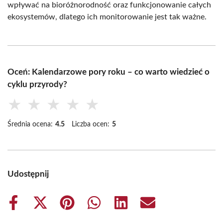
wpływać na bioróżnorodność oraz funkcjonowanie całych
ekosystemów, dlatego ich monitorowanie jest tak ważne.
Oceń: Kalendarzowe pory roku – co warto wiedzieć o
cyklu przyrody?
★
★
★
★
★
Średnia ocena:
4.5
Liczba ocen:
5
Udostępnij
Share
Share
Share
Share
Share
Share
on
on
on
on
on
on
Facebook
X
Pinterest
WhatsApp
LinkedIn
Email