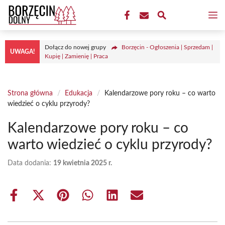
Przejdź
M
do
treści
Dołącz do nowej grupy
Borzęcin - Ogłoszenia | Sprzedam |
UWAGA!
Kupię | Zamienię | Praca
Strona główna
/
Edukacja
/
Kalendarzowe pory roku – co warto
wiedzieć o cyklu przyrody?
Kalendarzowe pory roku – co
warto wiedzieć o cyklu przyrody?
Data dodania:
19 kwietnia 2025 r.
Share
Share
Share
Share
Share
Share
on
on
on
on
on
on
Facebook
X
Pinterest
WhatsApp
LinkedIn
Email
(Twitter)