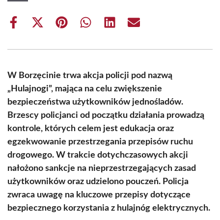
Share
Share
Share
Share
Share
Share
on
on
on
on
on
on
Facebook
X
Pinterest
WhatsApp
LinkedIn
Email
(Twitter)
W Borzęcinie trwa akcja policji pod nazwą
„Hulajnogi”, mająca na celu zwiększenie
bezpieczeństwa użytkowników jednośladów.
Brzescy policjanci od początku działania prowadzą
kontrole, których celem jest edukacja oraz
egzekwowanie przestrzegania przepisów ruchu
drogowego. W trakcie dotychczasowych akcji
nałożono sankcje na nieprzestrzegających zasad
użytkowników oraz udzielono pouczeń. Policja
zwraca uwagę na kluczowe przepisy dotyczące
bezpiecznego korzystania z hulajnóg elektrycznych.