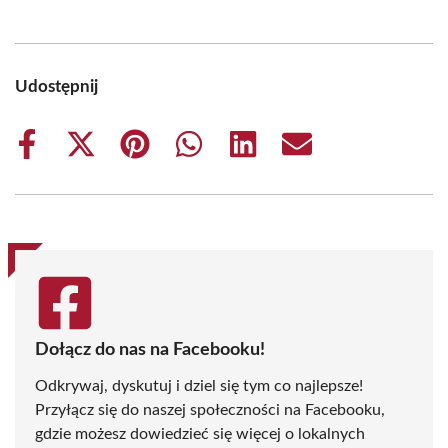
Udostępnij
Share
Share
Share
Share
Share
Share
on
on
on
on
on
on
Facebook
X
Pinterest
WhatsApp
LinkedIn
Email
(Twitter)
Dołącz do nas na Facebooku!
Odkrywaj, dyskutuj i dziel się tym co najlepsze!
Przyłącz się do naszej społeczności na Facebooku,
gdzie możesz dowiedzieć się więcej o lokalnych