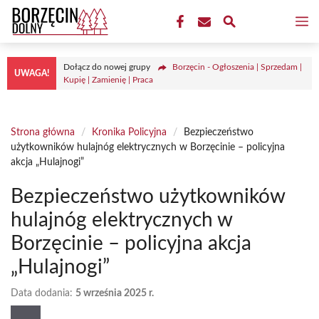
Przejdź
M
do
treści
Dołącz do nowej grupy
Borzęcin - Ogłoszenia | Sprzedam |
UWAGA!
Kupię | Zamienię | Praca
Strona główna
/
Kronika Policyjna
/
Bezpieczeństwo
użytkowników hulajnóg elektrycznych w Borzęcinie – policyjna
akcja „Hulajnogi”
Bezpieczeństwo użytkowników
hulajnóg elektrycznych w
Borzęcinie – policyjna akcja
„Hulajnogi”
Data dodania:
5 września 2025 r.