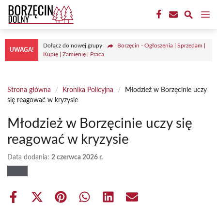
Przejdź
M
do
treści
Dołącz do nowej grupy
Borzęcin - Ogłoszenia | Sprzedam |
UWAGA!
Kupię | Zamienię | Praca
Strona główna
/
Kronika Policyjna
/
Młodzież w Borzęcinie uczy
się reagować w kryzysie
Młodzież w Borzęcinie uczy się
reagować w kryzysie
Data dodania:
2 czerwca 2026 r.
Share
Share
Share
Share
Share
Share
on
on
on
on
on
on
Facebook
X
Pinterest
WhatsApp
LinkedIn
Email