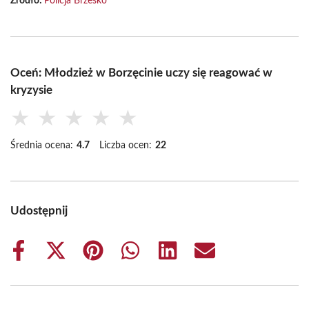
Źródło:
Policja Brzesko
Oceń: Młodzież w Borzęcinie uczy się reagować w
kryzysie
★
★
★
★
★
Średnia ocena:
4.7
Liczba ocen:
22
Udostępnij
Share
Share
Share
Share
Share
Share
on
on
on
on
on
on
Facebook
X
Pinterest
WhatsApp
LinkedIn
Email
(Twitter)