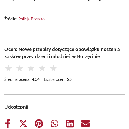
Źródło:
Policja Brzesko
Oceń: Nowe przepisy dotyczące obowiązku noszenia
kasków przez dzieci i młodzież w Borzęcinie
★
★
★
★
★
Średnia ocena:
4.54
Liczba ocen:
25
Udostępnij
Share
Share
Share
Share
Share
Share