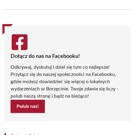
on
on
on
on
on
on
Facebook
X
Pinterest
WhatsApp
LinkedIn
Email
(Twitter)
Dołącz do nas na Facebooku!
Odkrywaj, dyskutuj i dziel się tym co najlepsze!
Przyłącz się do naszej społeczności na Facebooku,
gdzie możesz dowiedzieć się więcej o lokalnych
wydarzeniach w Borzęcinie. Twoje zdanie się liczy -
polub naszą stronę i bądź na bieżąco!
Polub nas!