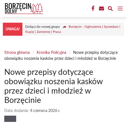
Przejdź
M
do
treści
Dołącz do nowej grupy
Borzęcin - Ogłoszenia | Sprzedam |
UWAGA!
Kupię | Zamienię | Praca
Strona główna
/
Kronika Policyjna
/
Nowe przepisy dotyczące
obowiązku noszenia kasków przez dzieci i młodzież w Borzęcinie
Nowe przepisy dotyczące
obowiązku noszenia kasków
przez dzieci i młodzież w
Borzęcinie
Data dodania:
4 czerwca 2026 r.