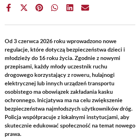
Share
Share
Share
Share
Share
Share
on
on
on
on
on
on
Facebook
X
Pinterest
WhatsApp
LinkedIn
Email
(Twitter)
Od 3 czerwca 2026 roku wprowadzono nowe
regulacje, które dotyczą bezpieczeństwa dzieci i
młodzieży do 16 roku życia. Zgodnie z nowymi
przepisami, każdy młody uczestnik ruchu
drogowego korzystający z roweru, hulajnogi
elektrycznej lub innych urządzeń transportu
osobistego ma obowiązek zakładania kasku
ochronnego. Inicjatywa ma na celu zwiększenie
bezpieczeństwa najmłodszych użytkowników dróg.
Policja współpracuje z lokalnymi instytucjami, aby
skutecznie edukować społeczność na temat nowego
prawa.