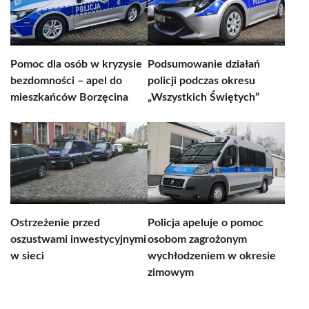
Pomoc dla osób w kryzysie
Podsumowanie działań
bezdomności – apel do
policji podczas okresu
mieszkańców Borzęcina
„Wszystkich Świętych”
Ostrzeżenie przed
Policja apeluje o pomoc
oszustwami inwestycyjnymi
osobom zagrożonym
w sieci
wychłodzeniem w okresie
zimowym