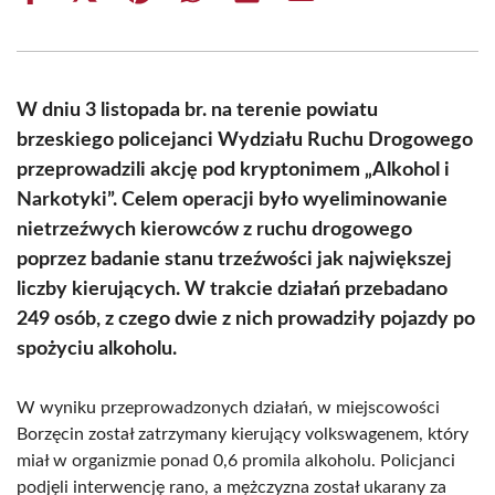
on
on
on
on
on
on
Facebook
X
Pinterest
WhatsApp
LinkedIn
Email
(Twitter)
W dniu 3 listopada br. na terenie powiatu
brzeskiego policejanci Wydziału Ruchu Drogowego
przeprowadzili akcję pod kryptonimem „Alkohol i
Narkotyki”. Celem operacji było wyeliminowanie
nietrzeźwych kierowców z ruchu drogowego
poprzez badanie stanu trzeźwości jak największej
liczby kierujących. W trakcie działań przebadano
249 osób, z czego dwie z nich prowadziły pojazdy po
spożyciu alkoholu.
W wyniku przeprowadzonych działań, w miejscowości
Borzęcin został zatrzymany kierujący volkswagenem, który
miał w organizmie ponad 0,6 promila alkoholu. Policjanci
podjęli interwencję rano, a mężczyzna został ukarany za