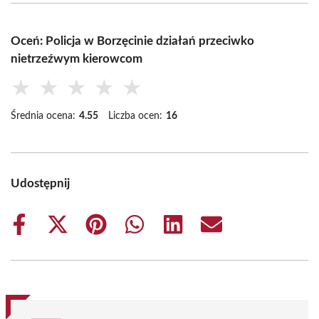
Oceń: Policja w Borzęcinie działań przeciwko
nietrzeźwym kierowcom
★
★
★
★
★
Średnia ocena:
4.55
Liczba ocen:
16
Udostępnij
Share
Share
Share
Share
Share
Share
on
on
on
on
on
on
Facebook
X
Pinterest
WhatsApp
LinkedIn
Email
(Twitter)