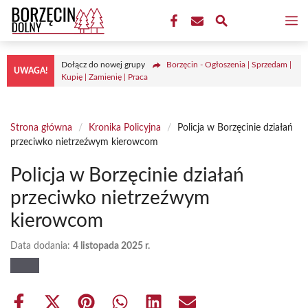
Przejdź
M
do
treści
Dołącz do nowej grupy
Borzęcin - Ogłoszenia | Sprzedam |
UWAGA!
Kupię | Zamienię | Praca
Strona główna
/
Kronika Policyjna
/
Policja w Borzęcinie działań
przeciwko nietrzeźwym kierowcom
Policja w Borzęcinie działań
przeciwko nietrzeźwym
kierowcom
Data dodania:
4 listopada 2025 r.
Share
Share
Share
Share
Share
Share