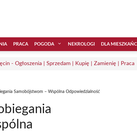
NIA
PRACA
POGODA
NEKROLOGI
DLA MIESZKAŃ
ęcin - Ogłoszenia | Sprzedam | Kupię | Zamienię | Praca
iegania Samobójstwom – Wspólna Odpowiedzialność
obiegania
pólna