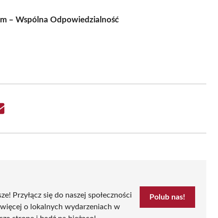
om – Wspólna Odpowiedzialność
Share
on
Email
sze! Przyłącz się do naszej społeczności
Polub nas!
 więcej o lokalnych wydarzeniach w