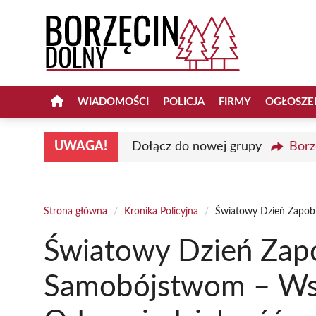
Przejdź
do
treści
WIADOMOŚCI
POLICJA
FIRMY
OGŁOSZE
UWAGA!
Dołącz do nowej grupy
Borz
Strona główna
/
Kronika Policyjna
/
Światowy Dzień Zapob
Światowy Dzień Zap
Samobójstwom – Ws