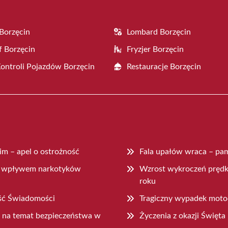
Borzęcin
Lombard Borzęcin
f Borzęcin
Fryzjer Borzęcin
Kontroli Pojazdów Borzęcin
Restauracje Borzęcin
m – apel o ostrożność
Fala upałów wraca – pam
pod wpływem narkotyków
Wzrost wykroczeń pręd
roku
ść Świadomości
Tragiczny wypadek moto
e na temat bezpieczeństwa w
Życzenia z okazji Święta