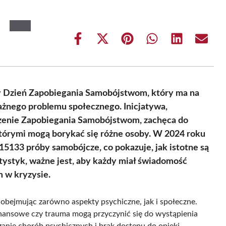
Share
Share
Share
Share
Share
Share
on
on
on
on
on
on
Facebook
X
Pinterest
WhatsApp
LinkedIn
Email
(Twitter)
wy Dzień Zapobiegania Samobójstwom, który ma na
ażnego problemu społecznego. Inicjatywa,
zenie Zapobiegania Samobójstwom, zachęca do
tórymi mogą borykać się różne osoby. W 2024 roku
5133 próby samobójcze, co pokazuje, jak istotne są
atystyk, ważne jest, aby każdy miał świadomość
 w kryzysie.
obejmując zarówno aspekty psychiczne, jak i społeczne.
finansowe czy trauma mogą przyczynić się do wystąpienia
nie chorób psychicznych i brak dostępu do opieki