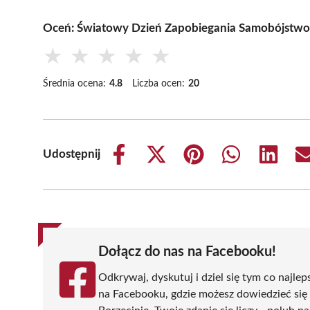
Oceń: Światowy Dzień Zapobiegania Samobójstw
★
★
★
★
★
Średnia ocena:
4.8
Liczba ocen:
20
Udostępnij
Share
Share
Share
Share
Share
on
on
on
on
on
Facebook
X
Pinterest
WhatsApp
LinkedIn
(Twitter)
Dołącz do nas na Facebooku!
Odkrywaj, dyskutuj i dziel się tym co najlep
na Facebooku, gdzie możesz dowiedzieć się