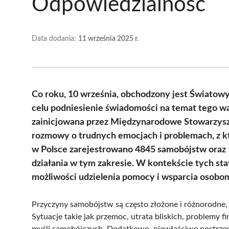
Odpowiedzialność
Data dodania:
11 września 2025 r.
Co roku, 10 września, obchodzony jest Świato
celu podniesienie świadomości na temat tego w
zainicjowana przez Międzynarodowe Stowarzys
rozmowy o trudnych emocjach i problemach, z k
w Polsce zarejestrowano 4845 samobójstw oraz 1
działania w tym zakresie. W kontekście tych st
możliwości udzielenia pomocy i wsparcia osobom
Przyczyny samobójstw są często złożone i różnorodne, 
Sytuacje takie jak przemoc, utrata bliskich, problemy 
myśli samobójczych. Dodatkowo, niewłaściwe postrzega