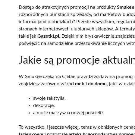
Dostęp do atrakcyjnych promocji na produkty
Smukee
różnorodnych punktach sprzedaży, od marketów budowl
informacjami o obniżkach? Przede wszystkim, regularni
stronach internetowych ulubionych sklepów. Alternatywn
takie jak
Gazetki.pl
. Dzięki nim błyskawicznie znajdzie
poświęcić na samodzielne przeszukiwanie licznych witr
Jakie są promocje aktua
W Smukee czeka na Ciebie prawdziwa lawina promocji
znajdziesz zarówno wśród
mebli do domu
, jak i w dzia
swoje tekstylia,
dekoracje,
a może marzysz o nowej pościeli?
To wszystko, i jeszcze więcej, teraz w obniżonych cen
łazienkowe
i pozostałe
artykuły gospodarstwa domo