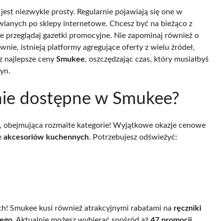
jest niezwykle prosty. Regularnie pojawiają się one w
anych po sklepy internetowe. Chcesz być na bieżąco z
e przeglądaj gazetki promocyjne. Nie zapominaj również o
ie, istnieją platformy agregujące oferty z wielu źródeł,
sz najlepsze ceny
Smukee
, oszczędzając czas, który musiałbyś
yn.
lnie dostępne w Smukee?
, obejmująca rozmaite kategorie! Wyjątkowe okazje cenowe
le
akcesoriów kuchennych
. Potrzebujesz odświeżyć:
ach! Smukee kusi również atrakcyjnymi rabatami na
ręczniki
wego
. Aktualnie możesz wybierać spośród aż
47 promocji
,