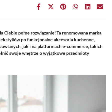
Share
Share
Share
Share
Share
Share
on
on
on
on
on
on
Facebook
X
Pinterest
WhatsApp
LinkedIn
Email
(Twitter)
la Ciebie pełne rozwiązanie! Ta renomowana marka
 tekstyliów po funkcjonalne akcesoria kuchenne,
wlanych, jak i na platformach e-commerce, takich
pełnić swoje wnętrze o wyjątkowe przedmioty