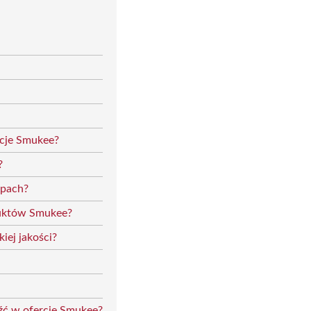
cje Smukee?
?
epach?
duktów Smukee?
iej jakości?
źć w ofercie Smukee?