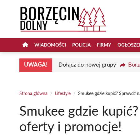
Przejdź
do
treści
WIADOMOŚCI
POLICJA
FIRMY
OGŁOSZE
UWAGA!
Dołącz do nowej grupy
Borz
Strona główna
/
Lifestyle
/
Smukee gdzie kupić? Sprawdź naj
Smukee gdzie kupić?
oferty i promocje!