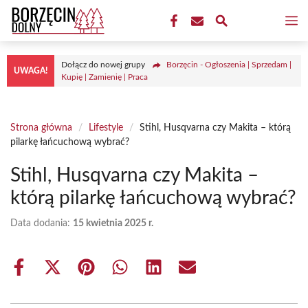
Przejdź
M
do
treści
Dołącz do nowej grupy
Borzęcin - Ogłoszenia | Sprzedam |
UWAGA!
Kupię | Zamienię | Praca
Strona główna
/
Lifestyle
/
Stihl, Husqvarna czy Makita – którą
pilarkę łańcuchową wybrać?
Stihl, Husqvarna czy Makita –
którą pilarkę łańcuchową wybrać?
Data dodania:
15 kwietnia 2025 r.
Share
Share
Share
Share
Share
Share
on
on
on
on
on
on
Facebook
X
Pinterest
WhatsApp
LinkedIn
Email
(Twitter)