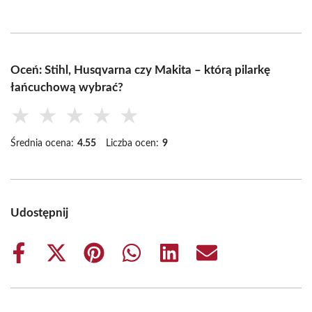
Oceń: Stihl, Husqvarna czy Makita – którą pilarkę
łańcuchową wybrać?
★
★
★
★
★
Średnia ocena:
4.55
Liczba ocen:
9
Udostępnij
Share
Share
Share
Share
Share
Share
on
on
on
on
on
on
Facebook
X
Pinterest
WhatsApp
LinkedIn
Email
(Twitter)