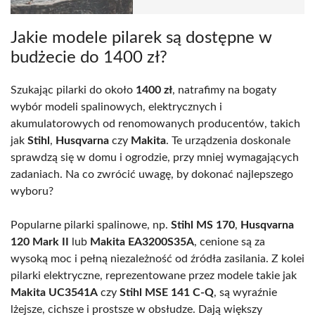
Jakie modele pilarek są dostępne w
budżecie do 1400 zł?
Szukając pilarki do około
1400 zł
, natrafimy na bogaty
wybór modeli spalinowych, elektrycznych i
akumulatorowych od renomowanych producentów, takich
jak
Stihl
,
Husqvarna
czy
Makita
. Te urządzenia doskonale
sprawdzą się w domu i ogrodzie, przy mniej wymagających
zadaniach. Na co zwrócić uwagę, by dokonać najlepszego
wyboru?
Popularne pilarki spalinowe, np.
Stihl MS 170
,
Husqvarna
120 Mark II
lub
Makita EA3200S35A
, cenione są za
wysoką moc i pełną niezależność od źródła zasilania. Z kolei
pilarki elektryczne, reprezentowane przez modele takie jak
Makita UC3541A
czy
Stihl MSE 141 C-Q
, są wyraźnie
lżejsze, cichsze i prostsze w obsłudze. Dają większy