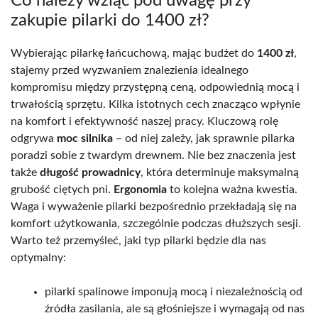
Co należy wziąć pod uwagę przy
zakupie pilarki do 1400 zł?
Wybierając pilarkę łańcuchową, mając budżet do
1400 zł
,
stajemy przed wyzwaniem znalezienia idealnego
kompromisu między przystępną ceną, odpowiednią mocą i
trwałością sprzętu. Kilka istotnych cech znacząco wpłynie
na komfort i efektywność naszej pracy. Kluczową rolę
odgrywa
moc silnika
– od niej zależy, jak sprawnie pilarka
poradzi sobie z twardym drewnem. Nie bez znaczenia jest
także
długość prowadnicy
, która determinuje maksymalną
grubość ciętych pni.
Ergonomia
to kolejna ważna kwestia.
Waga i wyważenie pilarki bezpośrednio przekładają się na
komfort użytkowania, szczególnie podczas dłuższych sesji.
Warto też przemyśleć, jaki typ pilarki będzie dla nas
optymalny:
pilarki spalinowe imponują mocą i niezależnością od
źródła zasilania, ale są głośniejsze i wymagają od nas