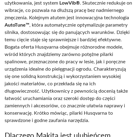
użytkowania, jest system
LowVib®
. Skutecznie redukuje on
wibracje, co pozwala na dłuższą pracę bez nadmiernego
zmęczenia. Kolejnym atutem jest innowacyjna technologia
AutoTune™
, która automatycznie optymalizuje parametry
silnika, dostosowując się do panujących warunków. Dzięki
temu cięcie staje się sprawniejsze i bardziej efektywne.
Bogata oferta Husqvarna obejmuje różnorodne modele,
wśród których znajdziemy zarówno potężne pilarki
spalinowe, przeznaczone do pracy w lesie, jak i poręczne
urządzenia idealne do pielęgnacji ogrodu. Charakteryzują
się one solidną konstrukcją i wykorzystaniem wysokiej
jakości materiałów, co przekłada się na ich
długowieczność. Użytkownicy z pewnością docenią także
łatwość uruchamiania oraz szeroki dostęp do części
zamiennych i akcesoriów, co znacznie ułatwia naprawy i
konserwację. Krótko mówiąc, pilarki Husqvarna to
sprawdzone i godne zaufania narzędzia.
Dlaczego Makita jest ulubieńcem