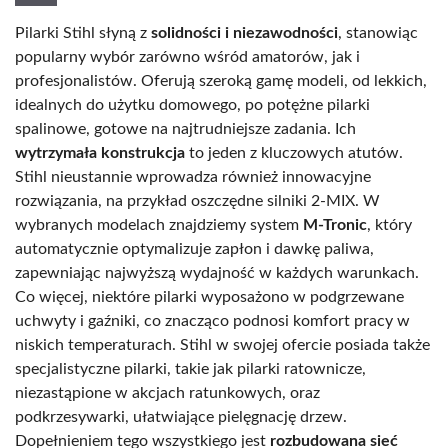
Pilarki Stihl słyną z
solidności i niezawodności
, stanowiąc
popularny wybór zarówno wśród amatorów, jak i
profesjonalistów. Oferują szeroką gamę modeli, od lekkich,
idealnych do użytku domowego, po potężne pilarki
spalinowe, gotowe na najtrudniejsze zadania. Ich
wytrzymała konstrukcja
to jeden z kluczowych atutów.
Stihl nieustannie wprowadza również innowacyjne
rozwiązania, na przykład oszczędne silniki 2-MIX. W
wybranych modelach znajdziemy system
M-Tronic
, który
automatycznie optymalizuje zapłon i dawkę paliwa,
zapewniając najwyższą wydajność w każdych warunkach.
Co więcej, niektóre pilarki wyposażono w podgrzewane
uchwyty i gaźniki, co znacząco podnosi komfort pracy w
niskich temperaturach. Stihl w swojej ofercie posiada także
specjalistyczne pilarki, takie jak pilarki ratownicze,
niezastąpione w akcjach ratunkowych, oraz
podkrzesywarki, ułatwiające pielęgnację drzew.
Dopełnieniem tego wszystkiego jest
rozbudowana sieć