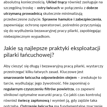
absolutną koniecznością.
Układ tnący
również zasługuje na
szczególną troskę –
ostry łańcuch
w połączeniu z
dobrze
utrzymaną prowadnicą
skutecznie minimalizują
przedwczesne zużycie.
Sprawne hamulce i zabezpieczenia
,
zapewniając ochronę operatorowi, pośrednio przyczyniają
się do wydłużenia bezawaryjnej pracy pilarki, zapobiegając
niebezpiecznym wypadkom.
Jakie są najlepsze praktyki eksploatacji
pilarki łańcuchowej?
Aby cieszyć się długą i bezawaryjną pracą pilarki, wystarczy
przestrzegać kilku łatwych zasad. Kluczowe jest
smarowanie łańcucha odpowiednim olejem
– zredukuje to
tarcie, wydłużając jego żywotność. Nie zapominaj o
regularnym czyszczeniu filtrów powietrza
, co zapewni
silnikowi optymalne warunki pracy. Co jakiś czas kontroluj
również
świecę zapłonową
i wymień ją, gdy zajdzie taka
potrzeba.
Ostrzenie łańcucha
ma fundamentalne znaczenie