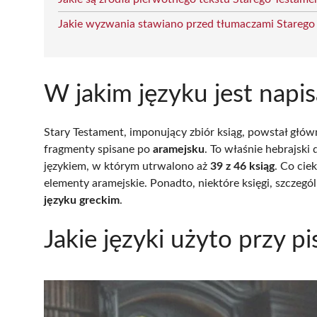
Jakie wyzwania stawiano przed tłumaczami Starego
W jakim języku jest napi
Stary Testament, imponujący zbiór ksiąg, powstał głó
fragmenty spisane po
aramejsku
. To właśnie hebrajsk
językiem, w którym utrwalono aż
39 z 46 ksiąg
. Co cie
elementy aramejskie. Ponadto, niektóre księgi, szczeg
języku greckim
.
Jakie języki użyto przy p