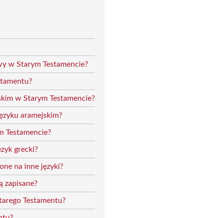
owy w Starym Testamencie?
estamentu?
jskim w Starym Testamencie?
języku aramejskim?
ym Testamencie?
zyk grecki?
one na inne języki?
ą zapisane?
Starego Testamentu?
ntu?