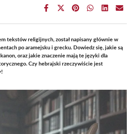
Share
Share
Share
Share
Share
Share
on
on
on
on
on
on
Facebook
X
Pinterest
WhatsApp
LinkedIn
Email
(Twitter)
m tekstów religijnych, został napisany głównie w
entach po aramejsku i grecku. Dowiedz się, jakie są
anon, oraz jakie znaczenie mają te języki dla
torycznego. Czy hebrajski rzeczywiście jest
y!