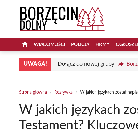
Przejdź
do
treści
WIADOMOŚCI
POLICJA
FIRMY
OGŁOSZE
UWAGA!
Dołącz do nowej grupy
Borz
Strona główna
/
Rozrywka
/
W jakich językach został napi
W jakich językach zo
Testament? Kluczowe