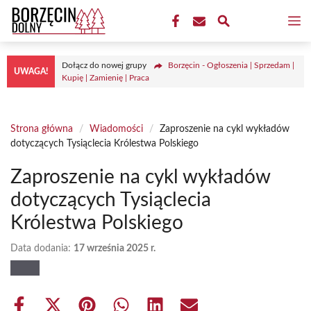
Przejdź
M
do
treści
Dołącz do nowej grupy
Borzęcin - Ogłoszenia | Sprzedam |
UWAGA!
Kupię | Zamienię | Praca
Strona główna
/
Wiadomości
/
Zaproszenie na cykl wykładów
dotyczących Tysiąclecia Królestwa Polskiego
Zaproszenie na cykl wykładów
dotyczących Tysiąclecia
Królestwa Polskiego
Data dodania:
17 września 2025 r.
Share
Share
Share
Share
Share
Share