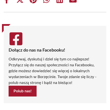
Share
Share
Share
Share
Share
Share
on
on
on
on
on
on
Facebook
X
Pinterest
WhatsApp
LinkedIn
Email
(Twitter)
Dołącz do nas na Facebooku!
Odkrywaj, dyskutuj i dziel się tym co najlepsze!
Przyłącz się do naszej społeczności na Facebooku,
gdzie możesz dowiedzieć się więcej o lokalnych
wydarzeniach w Borzęcinie. Twoje zdanie się liczy -
polub naszą stronę i bądź na bieżąco!
Polub nas!