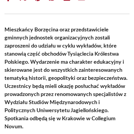
on
on
on
on
on
on
Facebook
X
Pinterest
WhatsApp
LinkedIn
Email
(Twitter)
Mieszkańcy Borzęcina oraz przedstawiciele
gminnych jednostek organizacyjnych zostali
zaproszeni do udziału w cyklu wykładów, które
stanowią część obchodów Tysiąclecia Królestwa
Polskiego. Wydarzenie ma charakter edukacyjny i
skierowane jest do wszystkich zainteresowanych
tematyką historii, geopolityki oraz bezpieczeństwa.
Uczestnicy będą mieli okazję posłuchać wykładów
prowadzonych przez renomowanych specjalistów z
Wydziału Studiów Międzynarodowych i
Politycznych Uniwersytetu Jagiellońskiego.
Spotkania odbędą się w Krakowie w Collegium
Novum.