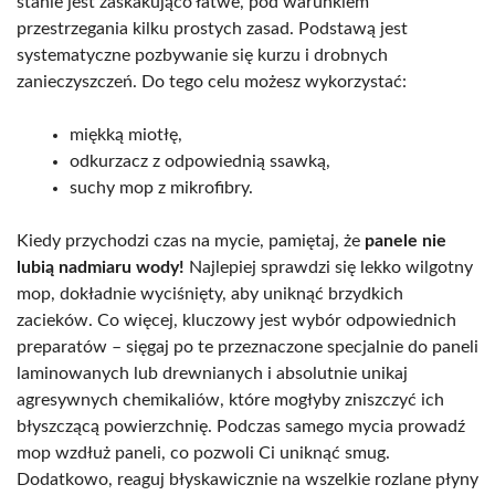
stanie jest zaskakująco łatwe, pod warunkiem
przestrzegania kilku prostych zasad. Podstawą jest
systematyczne pozbywanie się kurzu i drobnych
zanieczyszczeń. Do tego celu możesz wykorzystać:
miękką miotłę,
odkurzacz z odpowiednią ssawką,
suchy mop z mikrofibry.
Kiedy przychodzi czas na mycie, pamiętaj, że
panele nie
lubią nadmiaru wody!
Najlepiej sprawdzi się lekko wilgotny
mop, dokładnie wyciśnięty, aby uniknąć brzydkich
zacieków. Co więcej, kluczowy jest wybór odpowiednich
preparatów – sięgaj po te przeznaczone specjalnie do paneli
laminowanych lub drewnianych i absolutnie unikaj
agresywnych chemikaliów, które mogłyby zniszczyć ich
błyszczącą powierzchnię. Podczas samego mycia prowadź
mop wzdłuż paneli, co pozwoli Ci uniknąć smug.
Dodatkowo, reaguj błyskawicznie na wszelkie rozlane płyny