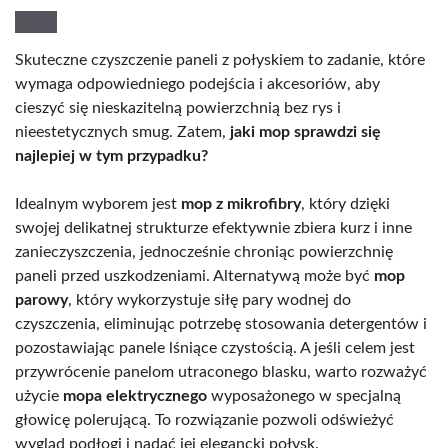
Skuteczne czyszczenie paneli z połyskiem to zadanie, które
wymaga odpowiedniego podejścia i akcesoriów, aby
cieszyć się nieskazitelną powierzchnią bez rys i
nieestetycznych smug. Zatem,
jaki mop sprawdzi się
najlepiej w tym przypadku?
Idealnym wyborem jest
mop z mikrofibry
, który dzięki
swojej delikatnej strukturze efektywnie zbiera kurz i inne
zanieczyszczenia, jednocześnie chroniąc powierzchnię
paneli przed uszkodzeniami. Alternatywą może być
mop
parowy
, który wykorzystuje siłę pary wodnej do
czyszczenia, eliminując potrzebę stosowania detergentów i
pozostawiając panele lśniące czystością. A jeśli celem jest
przywrócenie panelom utraconego blasku, warto rozważyć
użycie
mopa elektrycznego
wyposażonego w specjalną
głowicę polerującą. To rozwiązanie pozwoli odświeżyć
wygląd podłogi i nadać jej elegancki połysk.