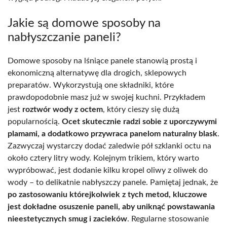
Jakie są domowe sposoby na
nabłyszczanie paneli?
Domowe sposoby na lśniące panele stanowią prostą i
ekonomiczną alternatywę dla drogich, sklepowych
preparatów. Wykorzystują one składniki, które
prawdopodobnie masz już w swojej kuchni. Przykładem
jest
roztwór wody z octem
, który cieszy się dużą
popularnością.
Ocet skutecznie radzi sobie z uporczywymi
plamami, a dodatkowo przywraca panelom naturalny blask
.
Zazwyczaj wystarczy dodać zaledwie pół szklanki octu na
około cztery litry wody. Kolejnym trikiem, który warto
wypróbować, jest dodanie kilku kropel oliwy z oliwek do
wody – to delikatnie nabłyszczy panele. Pamiętaj jednak, że
po zastosowaniu którejkolwiek z tych metod, kluczowe
jest dokładne osuszenie paneli, aby uniknąć powstawania
nieestetycznych smug i zacieków
. Regularne stosowanie