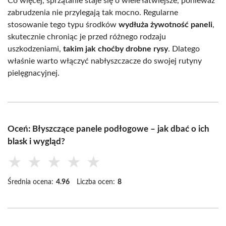
Co więcej, sprzątanie staje się o wiele łatwiejsze, ponieważ
zabrudzenia nie przylegają tak mocno. Regularne
stosowanie tego typu środków
wydłuża żywotność paneli
,
skutecznie chroniąc je przed różnego rodzaju
uszkodzeniami,
takim jak choćby drobne rysy
. Dlatego
właśnie warto włączyć nabłyszczacze do swojej rutyny
pielęgnacyjnej.
Oceń: Błyszczące panele podłogowe – jak dbać o ich
blask i wygląd?
★
★
★
★
★
Średnia ocena:
4.96
Liczba ocen:
8