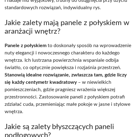
i nadaje mu wyjątkowy, trudny do osiągnięcia przy użyciu
standardowych rozwiązań, indywidualny rys.
Jakie zalety mają panele z połyskiem w
aranżacji wnętrz?
Panele z połyskiem
to doskonały sposób na wprowadzenie
nuty elegancji i nowoczesnego charakteru do każdego
wnętrza. Ich lustrzana powierzchnia wspaniale odbija
światło, co optycznie powiększa i rozjaśnia przestrzeń.
Stanowią idealne rozwiązanie, zwłaszcza tam, gdzie liczy
się każdy centymetr kwadratowy
– w niewielkich
pomieszczeniach, gdzie pragniesz wrażenia większej
przestronności. Zastosowanie paneli z połyskiem potrafi
zdziałać cuda, przemieniając małe pokoje w jasne i stylowe
wnętrza.
Jakie są zalety błyszczących paneli
podłogowych?