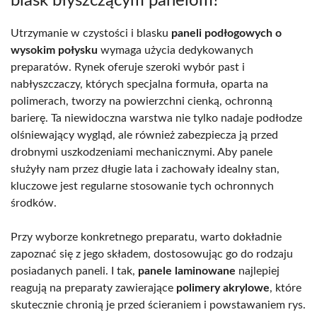
blask błyszczącym panelom?
Utrzymanie w czystości i blasku
paneli podłogowych o
wysokim połysku
wymaga użycia dedykowanych
preparatów. Rynek oferuje szeroki wybór past i
nabłyszczaczy, których specjalna formuła, oparta na
polimerach, tworzy na powierzchni cienką, ochronną
barierę. Ta niewidoczna warstwa nie tylko nadaje podłodze
olśniewający wygląd, ale również zabezpiecza ją przed
drobnymi uszkodzeniami mechanicznymi. Aby panele
służyły nam przez długie lata i zachowały idealny stan,
kluczowe jest regularne stosowanie tych ochronnych
środków.
Przy wyborze konkretnego preparatu, warto dokładnie
zapoznać się z jego składem, dostosowując go do rodzaju
posiadanych paneli. I tak,
panele laminowane
najlepiej
reagują na preparaty zawierające
polimery akrylowe
, które
skutecznie chronią je przed ścieraniem i powstawaniem rys.