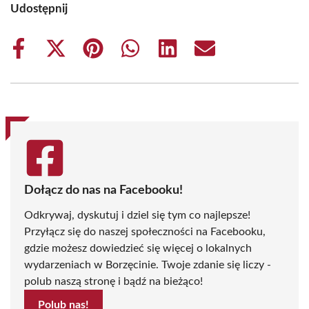
Udostępnij
Share
Share
Share
Share
Share
Share
on
on
on
on
on
on
Facebook
X
Pinterest
WhatsApp
LinkedIn
Email
(Twitter)
Dołącz do nas na Facebooku!
Odkrywaj, dyskutuj i dziel się tym co najlepsze!
Przyłącz się do naszej społeczności na Facebooku,
gdzie możesz dowiedzieć się więcej o lokalnych
wydarzeniach w Borzęcinie. Twoje zdanie się liczy -
polub naszą stronę i bądź na bieżąco!
Polub nas!