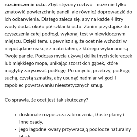
rozcieńczenie octu
. Zbyt stężony roztwór może nie tylko
zmatowić powierzchnię paneli, ale również doprowadzić do
ich odbarwienia. Dlatego zaleca się, aby na każde 4 litry
wody dodać około pół szklanki octu. Zanim przystąpisz do
czyszczenia całej podłogi, wykonaj test w niewidocznym
miejscu. Dzięki temu upewnisz się, że ocet nie wchodzi w
niepożądane reakcje z materiałem, z którego wykonane są
Twoje panele. Podczas mycia używaj delikatnych ściereczek
lub miękkiego mopa, unikając szorstkich gąbek, które
mogłyby zarysować podłogę. Po umyciu, przetrzyj podłogę
suchą, czystą szmatką, aby usunąć nadmiar wilgoci i
zapobiec powstawaniu nieestetycznych smug.
Co sprawia, że ocet jest tak skuteczny?
doskonale rozpuszcza zabrudzenia, tłuste plamy i
inne osady,
jego łagodne kwasy przywracają podłodze naturalny
blask,