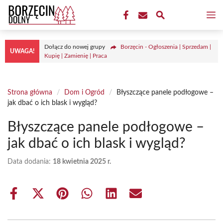
Przejdź
M
do
treści
Dołącz do nowej grupy
Borzęcin - Ogłoszenia | Sprzedam |
UWAGA!
Kupię | Zamienię | Praca
Strona główna
/
Dom i Ogród
/
Błyszczące panele podłogowe –
jak dbać o ich blask i wygląd?
Błyszczące panele podłogowe –
jak dbać o ich blask i wygląd?
Data dodania:
18 kwietnia 2025 r.
Share
Share
Share
Share
Share
Share
on
on
on
on
on
on
Facebook
X
Pinterest
WhatsApp
LinkedIn
Email
(Twitter)