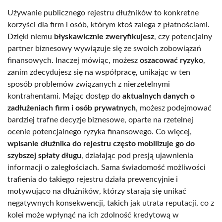
Używanie publicznego rejestru dłużników to konkretne
korzyści dla firm i osób, którym ktoś zalega z płatnościami.
Dzięki niemu
błyskawicznie zweryfikujesz
, czy potencjalny
partner biznesowy wywiązuje się ze swoich zobowiązań
finansowych. Inaczej mówiąc, możesz
oszacować ryzyko
,
zanim zdecydujesz się na współpracę, unikając w ten
sposób problemów związanych z nierzetelnymi
kontrahentami. Mając dostęp do
aktualnych danych o
zadłużeniach firm i osób prywatnych
, możesz podejmować
bardziej trafne decyzje biznesowe, oparte na rzetelnej
ocenie potencjalnego ryzyka finansowego. Co więcej,
wpisanie dłużnika do rejestru często mobilizuje go do
szybszej spłaty długu
, działając pod presją ujawnienia
informacji o zaległościach. Sama świadomość możliwości
trafienia do takiego rejestru działa prewencyjnie i
motywująco na dłużników, którzy starają się unikać
negatywnych konsekwencji, takich jak utrata reputacji, co z
kolei może wpłynąć na ich zdolność kredytową w