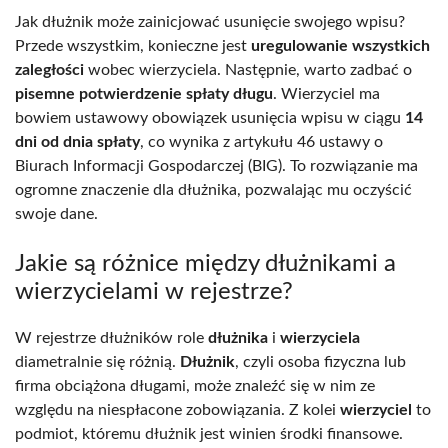
Jak dłużnik może zainicjować usunięcie swojego wpisu?
Przede wszystkim, konieczne jest
uregulowanie wszystkich
zaległości
wobec wierzyciela. Następnie, warto zadbać o
pisemne potwierdzenie spłaty długu
. Wierzyciel ma
bowiem ustawowy obowiązek usunięcia wpisu w ciągu
14
dni od dnia spłaty
, co wynika z artykułu 46 ustawy o
Biurach Informacji Gospodarczej (BIG). To rozwiązanie ma
ogromne znaczenie dla dłużnika, pozwalając mu oczyścić
swoje dane.
Jakie są różnice między dłużnikami a
wierzycielami w rejestrze?
W rejestrze dłużników role
dłużnika
i
wierzyciela
diametralnie się różnią.
Dłużnik
, czyli osoba fizyczna lub
firma obciążona długami, może znaleźć się w nim ze
względu na niespłacone zobowiązania. Z kolei
wierzyciel
to
podmiot, któremu dłużnik jest winien środki finansowe.