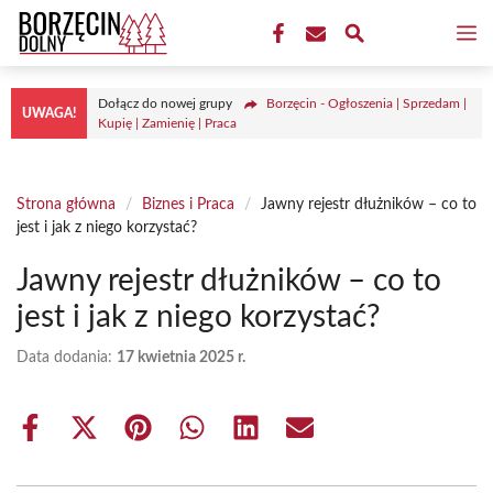
Przejdź
M
do
treści
Dołącz do nowej grupy
Borzęcin - Ogłoszenia | Sprzedam |
UWAGA!
Kupię | Zamienię | Praca
Strona główna
/
Biznes i Praca
/
Jawny rejestr dłużników – co to
jest i jak z niego korzystać?
Jawny rejestr dłużników – co to
jest i jak z niego korzystać?
Data dodania:
17 kwietnia 2025 r.
Share
Share
Share
Share
Share
Share
on
on
on
on
on
on
Facebook
X
Pinterest
WhatsApp
LinkedIn
Email
(Twitter)