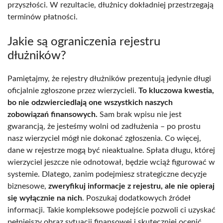
przyszłości. W rezultacie, dłużnicy dokładniej przestrzegają
terminów płatności.
Jakie są ograniczenia rejestru
dłużników?
Pamiętajmy, że rejestry dłużników prezentują jedynie długi
oficjalnie zgłoszone przez wierzycieli.
To kluczowa kwestia,
bo nie odzwierciedlają one wszystkich naszych
zobowiązań finansowych.
Sam brak wpisu nie jest
gwarancją, że jesteśmy wolni od zadłużenia – po prostu
nasz wierzyciel mógł nie dokonać zgłoszenia. Co więcej,
dane w rejestrze mogą być nieaktualne. Spłata długu, której
wierzyciel jeszcze nie odnotował, będzie wciąż figurować w
systemie. Dlatego, zanim podejmiesz strategiczne decyzje
biznesowe,
zweryfikuj informacje z rejestru, ale nie opieraj
się wyłącznie na nich
. Poszukaj dodatkowych źródeł
informacji. Takie kompleksowe podejście pozwoli ci uzyskać
pełniejszy obraz sytuacji finansowej i skuteczniej ocenić