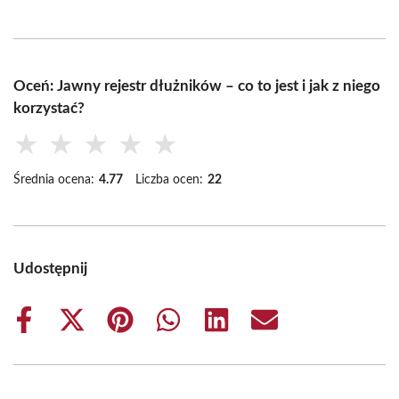
Oceń: Jawny rejestr dłużników – co to jest i jak z niego
korzystać?
★
★
★
★
★
Średnia ocena:
4.77
Liczba ocen:
22
Udostępnij
Share
Share
Share
Share
Share
Share
on
on
on
on
on
on
Facebook
X
Pinterest
WhatsApp
LinkedIn
Email
(Twitter)