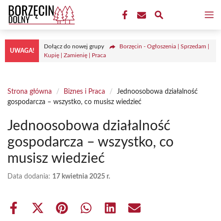
Przejdź
M
do
treści
Dołącz do nowej grupy
Borzęcin - Ogłoszenia | Sprzedam |
UWAGA!
Kupię | Zamienię | Praca
Strona główna
/
Biznes i Praca
/
Jednoosobowa działalność
gospodarcza – wszystko, co musisz wiedzieć
Jednoosobowa działalność
gospodarcza – wszystko, co
musisz wiedzieć
Data dodania:
17 kwietnia 2025 r.
Share
Share
Share
Share
Share
Share
on
on
on
on
on
on