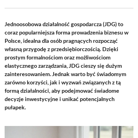
Facebook
X
Pinterest
WhatsApp
LinkedIn
Email
(Twitter)
Jednoosobowa działalność gospodarcza (JDG) to
coraz popularniejsza forma prowadzenia biznesu w
Polsce, idealna dla osób pragnących rozpocząć
własną przygodę z przedsiębiorczością. Dzięki
prostym formalnościom oraz możliwościom
elastycznego zarządzania, JDG cieszy się dużym
zainteresowaniem. Jednak warto być świadomym
zarówno korzyści, jak i wyzwań związanych z tą
formą działalności, aby podejmować świadome
decyzje inwestycyjne i unikać potencjalnych
pułapek.