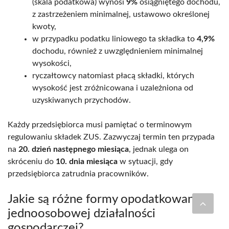
(skala podatkowa) wynosi
9%
osiągniętego dochodu,
z zastrzeżeniem minimalnej, ustawowo określonej
kwoty,
w przypadku podatku liniowego ta składka to
4,9%
dochodu, również z uwzględnieniem minimalnej
wysokości,
ryczałtowcy natomiast płacą składki, których
wysokość jest zróżnicowana i uzależniona od
uzyskiwanych przychodów.
Każdy przedsiębiorca musi pamiętać o terminowym
regulowaniu składek ZUS. Zazwyczaj termin ten przypada
na
20. dzień następnego miesiąca
, jednak ulega on
skróceniu do
10. dnia miesiąca
w sytuacji, gdy
przedsiębiorca zatrudnia pracowników.
Jakie są różne formy opodatkowania
jednoosobowej działalności
gospodarczej?