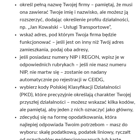
określ pełną nazwę Twojej firmy – pamiętaj, że musi
ona zawierać Twoje imię i nazwisko, ale możesz ją
rozszerzyć, dodając określenie profilu działalności,
np. „Jan Kowalski – Usługi Transportowe”,
wskaż adres, pod którym Twoja firma będzie
funkcjonować – jeśli jest on inny niż Twój adres
zamieszkania, podaj oba adresy,
jeśli posiadasz numery NIP i REGON, wpisz je w
odpowiednich rubrykach – jeśli nie masz numeru
NIP, nie martw się – zostanie on nadany
automatycznie po rejestracji w CEIDG,
wybierz kody Polskiej Klasyfikacji Działalności
(PKD), które precyzyjnie określają charakter Twojej
przyszłej działalności – możesz wskazać kilka kodów,
ale pamiętaj, aby jeden z nich oznaczyć jako główny,
zdecyduj się na formę opodatkowania, która
najlepiej odpowiada Twoim potrzebom – masz do
wyboru: skalę podatkową, podatek liniowy, ryczałt
od przychodów ewidencjonowanych lub kartę