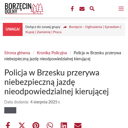
Przejdź
M
do
treści
Dołącz do nowej grupy
Borzęcin - Ogłoszenia | Sprzedam |
UWAGA!
Kupię | Zamienię | Praca
Strona główna
/
Kronika Policyjna
/
Policja w Brzesku przerywa
niebezpieczną jazdę nieodpowiedzialnej kierującej
Policja w Brzesku przerywa
niebezpieczną jazdę
nieodpowiedzialnej kierującej
Data dodania:
4 sierpnia 2025 r.
Share
Share
Share
Share
Share
Share