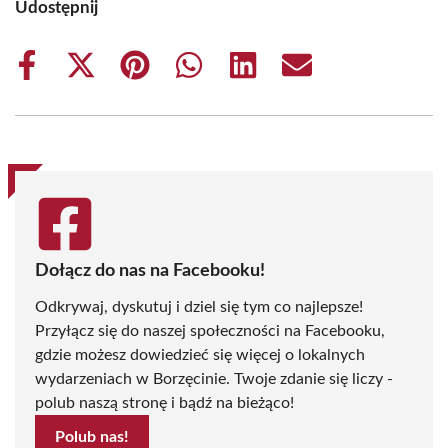
Udostępnij
Share
Share
Share
Share
Share
Share
on
on
on
on
on
on
Facebook
X
Pinterest
WhatsApp
LinkedIn
Email
(Twitter)
Dołącz do nas na Facebooku!
Odkrywaj, dyskutuj i dziel się tym co najlepsze!
Przyłącz się do naszej społeczności na Facebooku,
gdzie możesz dowiedzieć się więcej o lokalnych
wydarzeniach w Borzęcinie. Twoje zdanie się liczy -
polub naszą stronę i bądź na bieżąco!
Polub nas!