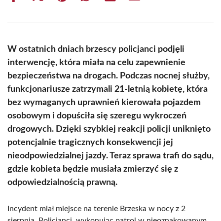
on
on
on
on
on
on
Facebook
X
Pinterest
WhatsApp
LinkedIn
Email
(Twitter)
W ostatnich dniach brzescy policjanci podjęli
interwencję, która miała na celu zapewnienie
bezpieczeństwa na drogach. Podczas nocnej służby,
funkcjonariusze zatrzymali 21-letnią kobietę, która
bez wymaganych uprawnień kierowała pojazdem
osobowym i dopuściła się szeregu wykroczeń
drogowych. Dzięki szybkiej reakcji policji uniknięto
potencjalnie tragicznych konsekwencji jej
nieodpowiedzialnej jazdy. Teraz sprawa trafi do sądu,
gdzie kobieta będzie musiała zmierzyć się z
odpowiedzialnością prawną.
Incydent miał miejsce na terenie Brzeska w nocy z 2
sierpnia. Policjanci, wykonując patrol w nieoznakowanym