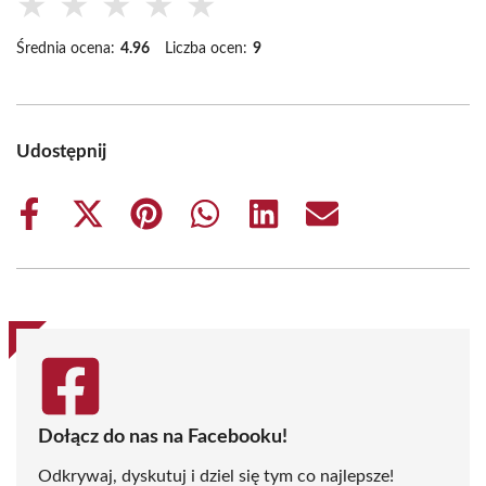
★
★
★
★
★
Średnia ocena:
4.96
Liczba ocen:
9
Udostępnij
Share
Share
Share
Share
Share
Share
on
on
on
on
on
on
Facebook
X
Pinterest
WhatsApp
LinkedIn
Email
(Twitter)
Dołącz do nas na Facebooku!
Odkrywaj, dyskutuj i dziel się tym co najlepsze!