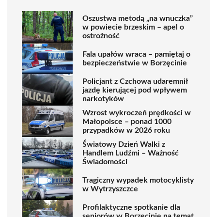
Oszustwa metodą „na wnuczka”
w powiecie brzeskim – apel o
ostrożność
Fala upałów wraca – pamiętaj o
bezpieczeństwie w Borzęcinie
Policjant z Czchowa udaremnił
jazdę kierującej pod wpływem
narkotyków
Wzrost wykroczeń prędkości w
Małopolsce – ponad 1000
przypadków w 2026 roku
Światowy Dzień Walki z
Handlem Ludźmi – Ważność
Świadomości
Tragiczny wypadek motocyklisty
w Wytrzyszczce
Profilaktyczne spotkanie dla
seniorów w Borzęcinie na temat