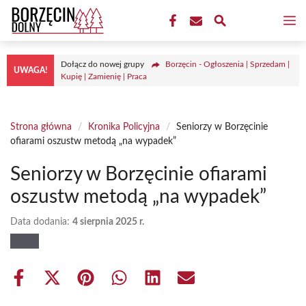
Przejdź
M
do
treści
Dołącz do nowej grupy
Borzęcin - Ogłoszenia | Sprzedam |
UWAGA!
Kupię | Zamienię | Praca
Strona główna
/
Kronika Policyjna
/
Seniorzy w Borzęcinie
ofiarami oszustw metodą „na wypadek”
Seniorzy w Borzęcinie ofiarami
oszustw metodą „na wypadek”
Data dodania:
4 sierpnia 2025 r.
Share
Share
Share
Share
Share
Share
on
on
on
on
on
on
Facebook
X
Pinterest
WhatsApp
LinkedIn
Email