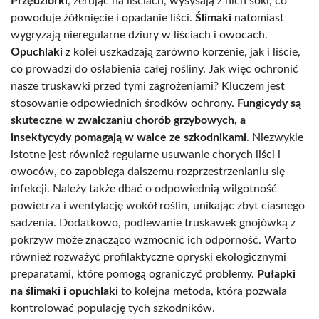
Przędziorki
, żerując na liściach, wysysają z nich soki, co
powoduje żółknięcie i opadanie liści.
Ślimaki
natomiast
wygryzają nieregularne dziury w liściach i owocach.
Opuchlaki
z kolei uszkadzają zarówno korzenie, jak i liście,
co prowadzi do osłabienia całej rośliny. Jak więc ochronić
nasze truskawki przed tymi zagrożeniami? Kluczem jest
stosowanie odpowiednich środków ochrony.
Fungicydy są
skuteczne w zwalczaniu chorób grzybowych, a
insektycydy pomagają w walce ze szkodnikami
. Niezwykle
istotne jest również regularne usuwanie chorych liści i
owoców, co zapobiega dalszemu rozprzestrzenianiu się
infekcji. Należy także dbać o odpowiednią wilgotność
powietrza i wentylację wokół roślin, unikając zbyt ciasnego
sadzenia. Dodatkowo, podlewanie truskawek gnojówką z
pokrzyw może znacząco wzmocnić ich odporność. Warto
również rozważyć profilaktyczne opryski ekologicznymi
preparatami, które pomogą ograniczyć problemy.
Pułapki
na ślimaki i opuchlaki
to kolejna metoda, która pozwala
kontrolować populację tych szkodników.