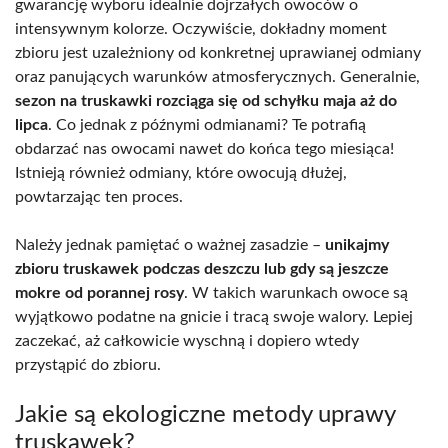
gwarancję wyboru idealnie dojrzałych owoców o
intensywnym kolorze. Oczywiście, dokładny moment
zbioru jest uzależniony od konkretnej uprawianej odmiany
oraz panujących warunków atmosferycznych. Generalnie,
sezon na truskawki rozciąga się od schyłku maja aż do
lipca
. Co jednak z późnymi odmianami? Te potrafią
obdarzać nas owocami nawet do końca tego miesiąca!
Istnieją również odmiany, które owocują dłużej,
powtarzając ten proces.
Należy jednak pamiętać o ważnej zasadzie –
unikajmy
zbioru truskawek podczas deszczu lub gdy są jeszcze
mokre od porannej rosy
. W takich warunkach owoce są
wyjątkowo podatne na gnicie i tracą swoje walory. Lepiej
zaczekać, aż całkowicie wyschną i dopiero wtedy
przystąpić do zbioru.
Jakie są ekologiczne metody uprawy
truskawek?