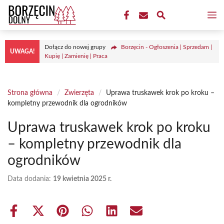
Przejdź
M
do
treści
Dołącz do nowej grupy
Borzęcin - Ogłoszenia | Sprzedam |
UWAGA!
Kupię | Zamienię | Praca
Strona główna
/
Zwierzęta
/
Uprawa truskawek krok po kroku –
kompletny przewodnik dla ogrodników
Uprawa truskawek krok po kroku
– kompletny przewodnik dla
ogrodników
Data dodania:
19 kwietnia 2025 r.
Share
Share
Share
Share
Share
Share
on
on
on
on
on
on