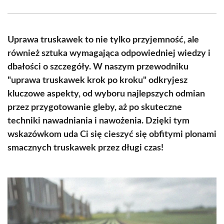
Facebook
X
Pinterest
WhatsApp
LinkedIn
Email
(Twitter)
Uprawa truskawek to nie tylko przyjemność, ale
również sztuka wymagająca odpowiedniej wiedzy i
dbałości o szczegóły. W naszym przewodniku
"uprawa truskawek krok po kroku" odkryjesz
kluczowe aspekty, od wyboru najlepszych odmian
przez przygotowanie gleby, aż po skuteczne
techniki nawadniania i nawożenia. Dzięki tym
wskazówkom uda Ci się cieszyć się obfitymi plonami
smacznych truskawek przez długi czas!