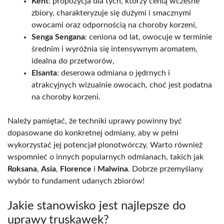
Kent
: propozycja dla tych, którzy cenią wczesne
zbiory, charakteryzuje się dużymi i smacznymi
owocami oraz odpornością na choroby korzeni,
Senga Sengana
: ceniona od lat, owocuje w terminie
średnim i wyróżnia się intensywnym aromatem,
idealna do przetworów,
Elsanta
: deserowa odmiana o jędrnych i
atrakcyjnych wizualnie owocach, choć jest podatna
na choroby korzeni.
Należy pamiętać, że techniki uprawy powinny być
dopasowane do konkretnej odmiany, aby w pełni
wykorzystać jej potencjał plonotwórczy. Warto również
wspomnieć o innych popularnych odmianach, takich jak
Roksana
,
Asia
,
Florence
i
Malwina
. Dobrze przemyślany
wybór to fundament udanych zbiorów!
Jakie stanowisko jest najlepsze do
uprawy truskawek?