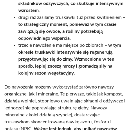
składników odżywczych, co skutkuje intensywnym
wzrostem
,
drugi raz zasilamy truskawki tuż przed kwitnieniem –
to strategiczny moment, ponieważ w tym czasie
zawiązują się owoce, a rośliny potrzebują
odpowiedniego wsparcia
,
trzecie nawożenie ma miejsce po zbiorach –
w tym
okresie truskawki intensywnie się regenerują,
przygotowując się do zimy. Wzmocnione w ten
sposób, lepiej znoszą mrozy i gromadzą siły na
kolejny sezon wegetacyjny
.
Do nawożenia możemy wykorzystać zarówno nawozy
organiczne, jak i mineralne. Te pierwsze, takie jak kompost,
działają wolniej, stopniowo uwalniając składniki odżywcze i
jednocześnie poprawiając strukturę gleby. Nawozy
mineralne z kolei działają szybciej, dostarczając
truskawkom skoncentrowaną dawkę azotu, fosforu i
potasu (NPK).
Ważne jest jednak, aby unikać nawozów