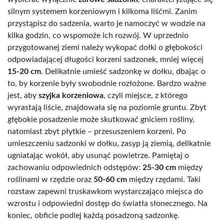
silnym systemem korzeniowym i kilkoma liśćmi. Zanim
przystąpisz do sadzenia, warto je namoczyć w wodzie na
kilka godzin, co wspomoże ich rozwój. W uprzednio
przygotowanej ziemi należy wykopać dołki o głębokości
odpowiadającej długości korzeni sadzonek, mniej więcej
15-20 cm
. Delikatnie umieść sadzonkę w dołku, dbając o
to, by korzenie były swobodnie rozłożone. Bardzo ważne
jest, aby
szyjka korzeniowa
, czyli miejsce, z którego
wyrastają liście, znajdowała się na poziomie gruntu. Zbyt
głębokie posadzenie może skutkować gniciem rośliny,
natomiast zbyt płytkie – przesuszeniem korzeni. Po
umieszczeniu sadzonki w dołku, zasyp ją ziemią, delikatnie
ugniatając wokół, aby usunąć powietrze. Pamiętaj o
zachowaniu odpowiednich odstępów:
25-30 cm
między
roślinami w rzędzie oraz
50-60 cm
między rzędami. Taki
rozstaw zapewni truskawkom wystarczająco miejsca do
wzrostu i odpowiedni dostęp do światła słonecznego. Na
koniec, obficie podlej każdą posadzoną sadzonkę.