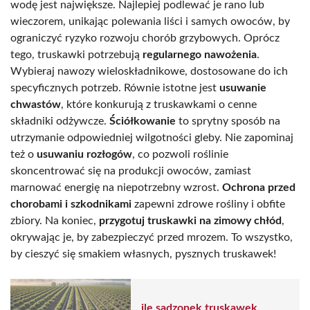
wodę jest największe. Najlepiej podlewać je rano lub
wieczorem, unikając polewania liści i samych owoców, by
ograniczyć ryzyko rozwoju chorób grzybowych. Oprócz
tego, truskawki potrzebują
regularnego nawożenia
.
Wybieraj nawozy wieloskładnikowe, dostosowane do ich
specyficznych potrzeb. Równie istotne jest
usuwanie
chwastów
, które konkurują z truskawkami o cenne
składniki odżywcze.
Ściółkowanie
to sprytny sposób na
utrzymanie odpowiedniej wilgotności gleby. Nie zapominaj
też o
usuwaniu rozłogów
, co pozwoli roślinie
skoncentrować się na produkcji owoców, zamiast
marnować energię na niepotrzebny wzrost.
Ochrona przed
chorobami i szkodnikami
zapewni zdrowe rośliny i obfite
zbiory. Na koniec,
przygotuj truskawki na zimowy chłód
,
okrywając je, by zabezpieczyć przed mrozem. To wszystko,
by cieszyć się smakiem własnych, pysznych truskawek!
ile sadzonek truskawek