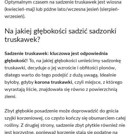
Optymalnym czasem na sadzenie truskawek jest wiosna
(kwiecień-maj) lub późne lato/wczesna jesień (sierpień-
wrzesień).
Na jakiej głębokości sadzić sadzonki
truskawek?
Sadzenie truskawek: kluczowa jest odpowiednia
głębokość!
To, na jakiej głębokości umieścimy sadzonkę
truskawki, decyduje o jej wzroście i obfitości plonów,
dlatego warto do tego podejść z dużą uwagą. Idealnie
byłoby, gdyby
korona truskawki
, czyli miejsce, z którego
wyrastają liście, znajdowała się równo z powierzchnią
ziemi.
Zbyt głębokie posadzenie może doprowadzić do gnicia
szyjki korzeniowej, co często kończy się obumarciem całej
rośliny. Z drugiej strony, sadzenie zbyt płytkie również nie
jest korzystne, ponieważ korzenie stają się podatne na