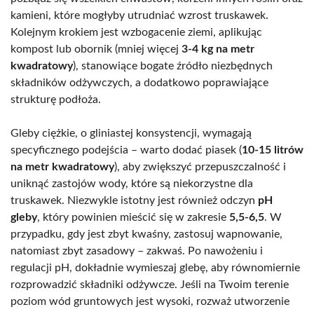
kamieni, które mogłyby utrudniać wzrost truskawek.
Kolejnym krokiem jest wzbogacenie ziemi, aplikując
kompost lub obornik (mniej więcej
3-4 kg na metr
kwadratowy
), stanowiące bogate źródło niezbędnych
składników odżywczych, a dodatkowo poprawiające
strukturę podłoża.
Gleby ciężkie, o gliniastej konsystencji, wymagają
specyficznego podejścia – warto dodać piasek (
10-15 litrów
na metr kwadratowy
), aby zwiększyć przepuszczalność i
uniknąć zastojów wody, które są niekorzystne dla
truskawek. Niezwykle istotny jest również odczyn
pH
gleby
, który powinien mieścić się w zakresie
5,5-6,5
. W
przypadku, gdy jest zbyt kwaśny, zastosuj wapnowanie,
natomiast zbyt zasadowy – zakwaś. Po nawożeniu i
regulacji pH, dokładnie wymieszaj glebę, aby równomiernie
rozprowadzić składniki odżywcze. Jeśli na Twoim terenie
poziom wód gruntowych jest wysoki, rozważ utworzenie